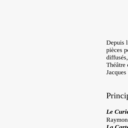
Depuis l
pièces p
diffusés
Théâtre 
Jacques 
Princi
Le Curi
Raymon
La Cart