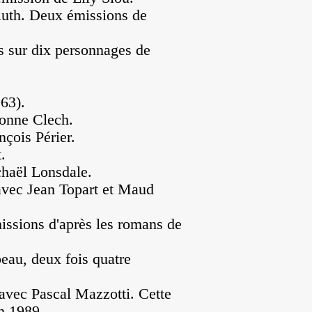
Ruth. Deux émissions de
s sur dix personnages de
63).
onne Clech.
çois Périer.
.
haël Lonsdale.
avec Jean Topart et Maud
issions d'après les romans de
eau, deux fois quatre
avec Pascal Mazzotti. Cette
en 1989.