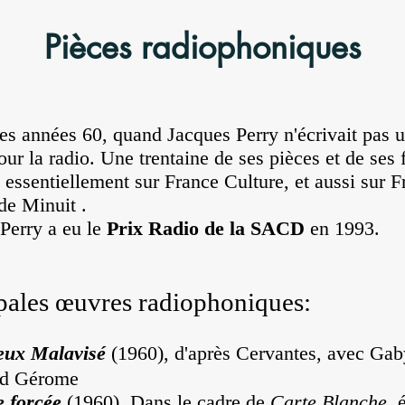
Pièces radiophoniques
es années 60, quand Jacques Perry n'écrivait pas u
our la radio. U
ne trentaine de ses pièces et de ses f
, essentiellement sur France Culture, et aussi sur F
de Minuit .
Perry a eu le
Prix Radio de la SACD
en 1993.
pales œuvres radiophoniques:
eux Malavisé
(1960), d'après Cervantes, avec Gab
d Gérome
e forcée
(1960). Dans le cadre de
Carte Blanche
, 