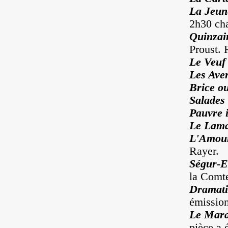
La Jeun
2h30 ch
Quinzai
Proust. 
Le Veuf
Les Aven
Brice o
Salades
Pauvre 
Le Lama
L'Amour
Rayer.
Ségur-E
la Comte
Dramati
émission
Le Mar
pièce a 