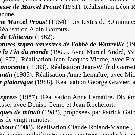
esse de Marcel Proust
(1961). Réalisation Léon 
acune.
ne Marcel Proust
(1964). Dix textes de 30 minute
Réalisation Alain Barroux.
 de Chitenay
(1962).
tures supra-terrestres de l'abbé de Watteville
(19
u la Fin du monde
(1965). Avec Marcel André, Yv
(1977). Réalisation Jean-Jacques Vierne, avec Fran
innocente
( 1983). Réalisation Jean-Wilfrid Garrett
ntin
(1985). Réalisation Anne Lemaître, avec Mic
 platonique
(1986). Réalisation George Gravier, 
xpress
(1987). Réalisation Anne Lemaître. Dix ém
sse, avec Denise Genre et Jean Rochefort.
ques de minuit
(1988), proposées par Patrick Galb
s de vingt minutes.
about
(1988). Réalisation Claude Roland-Manuel, 
été jouée au théâtre Essaïon une trentaine de fois 