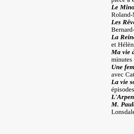
Le Mino
Roland-
Les Rêv
Bernard-
La Rein
et Hélèn
Ma vie à
minutes 
Une fem
avec Cat
La vie 
épisodes
L'Arpen
M. Paula
Lonsdal