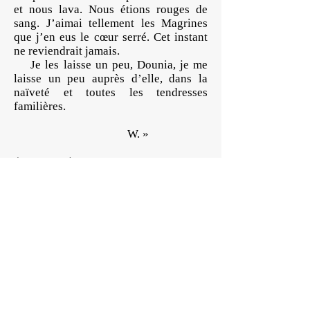
et nous lava. Nous étions rouges de
sang. J’aimai tellement les Magrines
que j’en eus le cœur serré. Cet instant
ne reviendrait jamais.
Je les laisse un peu, Dounia, je me
laisse un peu auprès d’elle, dans la
naïveté et toutes les tendresses
familières.
W. »
(p.194-196)
« Ils savent que je suis là. Ils ne me
voient pas. Mes yeux sont ceux de la
nuit. La chambre de Régine est ouverte,
les rideaux ne sont pas tirés, la chaleur
du jour circule encore. Une lampe
voilée éclaire faiblement la surface du
lit. Je ne vois ni le visage de Régine ni