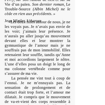
Vie d’un païen
. Son dernier roman,
Le
Trouble-Source
(Albin Michel) ne le
cède en rien aux précédents. »
Jean Mistler, L'Aurore
«Les deux filles autour de nous, je ne
les voyais pas. Je n’avais pas envie de
les voir; j’aimais leur présence. Je
n’aurais pu aller jusqu’au mouvement
devant elles et leur montrer la
gymnastique de l’amour mais je ne
souffrais pas de mon immobilité. Elles
retenaient leur souffle, tandis qu’Anne
et moi accordions largement le nôtre.
L’une d’elles posa un doigt le long de
ma colonne vertébrale comme pour
s’assurer de ma vie.
La pensée me vint tout à coup de
l’ennui. Je ne m’ennuyais pas. La
sensation de prolongement et de
contact était trop forte, et l’amour me
dilatait. Je compris que le mouvement
de va-et-vient des corps ressemble à